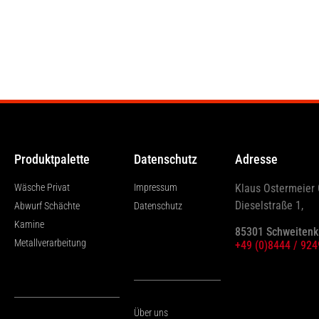
Produktpalette
Datenschutz
Adresse
Wäsche Privat
Impressum
Klaus Ostermeie
Dieselstraße 1,
Abwurf Schächte
Datenschutz
Kamine
85301 Schweitenk
Metallverarbeitung
+49 (0)8444 / 92
Über uns