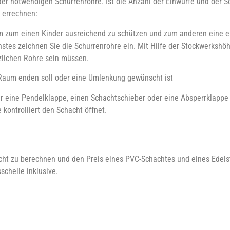
er notwendigen Schurrenrohre. Ist die Anzahl der Einwürfe und der Sch
 errechnen:
um zum einen Kinder ausreichend zu schützen und zum anderen eine
hstes zeichnen Sie die Schurrenrohre ein. Mit Hilfe der Stockwerkshö
tzlichen Rohre sein müssen.
m Raum enden soll oder eine Umlenkung gewünscht ist
ber eine Pendelklappe, einen Schachtschieber oder eine Absperrklapp
kontrolliert den Schacht öffnet.
acht zu berechnen und den Preis eines PVC-Schachtes und eines Edels
schelle inklusive.