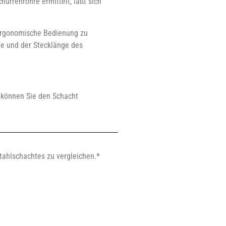
urrenrohre ermittelt, läßt sich
 ergonomische Bedienung zu
he und der Stecklänge des
e können Sie den Schacht
tahlschachtes zu vergleichen.*