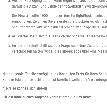
Aus der Festlegung der Einwürfe ergibt sich auch die Anzahl d
daraus die Anzahl und Länge der notwendigen Zwischenrohre
Der Einwurf sollte 1000 mm über dem Fertigfußboden sein, 
ermöglichen. Zeichnen Sie als erstes die Stockwerke. Als näc
Schurrenrohres läßt sich dann errechnen, wie lange die zusä
Als Viertes stellt sich die Frage ob der Schacht senkrecht i
Im letzten Schritt stellt sich die Frage nach dem Zubehör. Ü
verschlossen halten, wobei die Pendelklappe über eine Masse 
Nachfolgende Tabelle ermöglicht es Ihnen, den Preis für Ihren Sch
Bei den Edelstahlschachtrohren ist bereits jeweils eine Verbindungs
*) Preise können sich ändern
Für ein individuelles Angebot, kontaktieren Sie uns bitte: