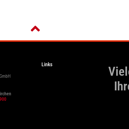
Links
Viel
r GmbH
Ih
irchen
4900