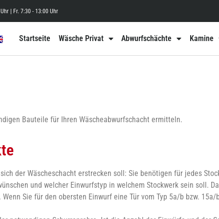
Uhr | Fr. 7:30 - 13:00 Uhr
Startseite
Wäsche Privat
Abwurfschächte
Kamine
endigen Bauteile für Ihren Wäscheabwurfschacht ermitteln.
kte
 sich der Wäscheschacht erstrecken soll: Sie benötigen für jedes Sto
wünschen und welcher Einwurfstyp in welchem Stockwerk sein soll. Dar
 Wenn Sie für den obersten Einwurf eine Tür vom Typ 5a/b bzw. 15a/b